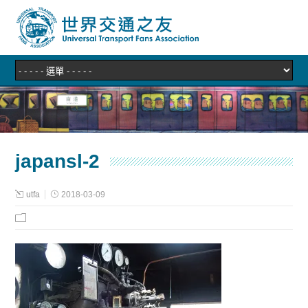
japansl-2
utfa
2018-03-09