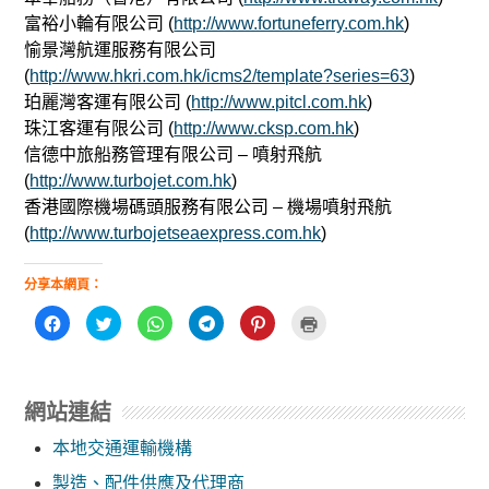
富裕小輪有限公司 (
http://www.fortuneferry.com.hk
)
愉景灣航運服務有限公司
(
http://www.hkri.com.hk/icms2/template?series=63
)
珀麗灣客運有限公司 (
http://www.pitcl.com.hk
)
珠江客運有限公司 (
http://www.cksp.com.hk
)
信德中旅船務管理有限公司 – 噴射飛航
(
http://www.turbojet.com.hk
)
香港國際機場碼頭服務有限公司 – 機場噴射飛航
(
http://www.turbojetseaexpress.com.hk
)
分享本網頁：
按
分
分
按
分
點
一
享
享
一
享
這
下
到
到
下
到
裡
以
T
W
以
P
列
分
w
h
分
i
印
享
i
a
享
n
(
至
t
t
到
t
在
網站連結
F
t
s
T
e
新
a
e
A
e
r
視
c
r
p
l
e
窗
本地交通運輸機構
e
(
p
e
s
中
b
在
(
g
t
開
o
新
在
r
(
啟
製造、配件供應及代理商