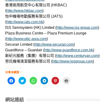
香港商用航空中心有限公司 (HKBAC)
(
http://www.hkbac.com
)
怡中機場地勤服務有限公司 (JATS)
(
http://www.jats.com.hk
)
ISS Servisystem (HK) Limited (
http://www.iss-group.com
)
Plaza Business Centre – Plaza Premium Lounge
(
http://www.pbc-asia.com
)
Securair Limited (
http://www.securair.com
)
Guardforce – Guardair (
http://www.guardforce.com.hk
)
新紀元服務（集團）有限公司 (
http://www.centuryan.com
)
勞氏機場清潔服務有限公司 (
http://www.losgroup.com
)
分享本網頁：
按
分
分
按
分
點
一
享
享
一
享
這
下
到
到
下
到
裡
以
T
W
以
P
列
分
w
h
分
i
印
享
i
a
享
n
(
至
t
t
到
t
在
網站連結
F
t
s
T
e
新
a
e
A
e
r
視