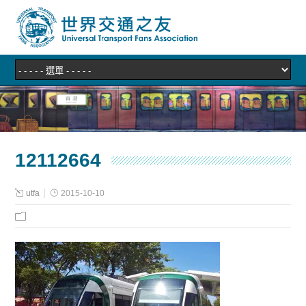
12112664
utfa
2015-10-10