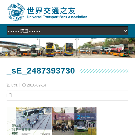
_sE_2487393730
utfa
2016-09-14