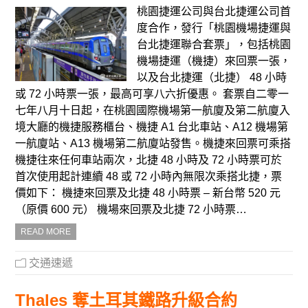
桃園捷運公司與台北捷運公司首
度合作，發行「桃園機場捷運與
台北捷運聯合套票」，包括桃園
機場捷運（機捷）來回票一張，
以及台北捷運（北捷） 48 小時
或 72 小時票一張，最高可享八六折優惠。 套票自二零一
七年八月十日起，在桃園國際機場第一航廈及第二航廈入
境大廳的機捷服務櫃台、機捷 A1 台北車站、A12 機場第
一航廈站、A13 機場第二航廈站發售。機捷來回票可乘搭
機捷往來任何車站兩次，北捷 48 小時及 72 小時票可於
首次使用起計連續 48 或 72 小時內無限次乘搭北捷，票
價如下： 機捷來回票及北捷 48 小時票 – 新台幣 520 元
（原價 600 元） 機場來回票及北捷 72 小時票…
READ MORE
交通速遞
Thales 奪土耳其鐵路升級合約