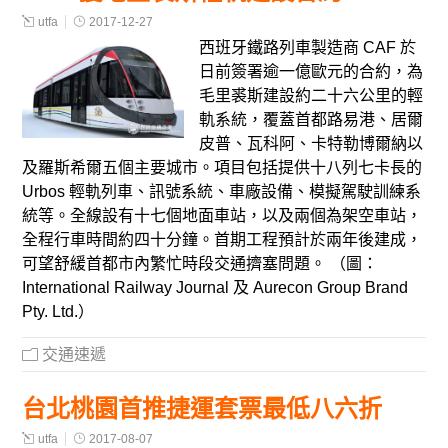
utfa
2017-12-27
西班牙鐵路列車製造商 CAF 於
日前簽署逾一億歐元的合約，為
毛里裘斯建設約二十六公里的輕
軌系統，覆蓋首都路易港、居爾
皮普、瓦科阿、卡特勒博爾納以
及羅斯希爾五個主要城市。項目包括提供十八列七卡長的
Urbos 輕軌列車、訊號系統、車廠設備、模擬駕駛訓練系
統等。全線設有十七個地面車站，以及兩個為架空車站，
全程行車時間約四十分鐘。首期工程預計於兩年後建成，
可望舒緩首都市內繁忙時段交通擠塞問題。 （圖：
International Railway Journal 及 Aurecon Group Brand
Pty. Ltd.）
交通速遞
台北桃園首推捷運套票最低八六折
utfa
2017-08-07