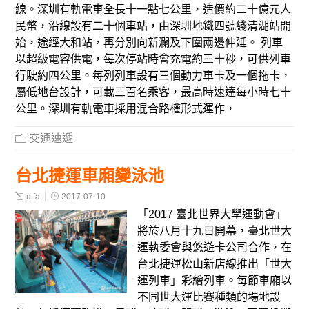
線。深圳有軌電車全長十一點七公里，造價約二十億元人
民幣，沿線設有二十個車站，由深圳地鐵四號綫清湖站開
始，途經大和站，再分別向新瀾及下圍兩邊伸延。 列車
以超級電容供電，每次停站時會充電約三十秒，可供列車
行駛約四公里。每列列車設有三個動力車卡及一個拖卡，
屬低地台設計，可載三百名乘客，最高時速達每小時七十
公里。深圳有軌電車採用混合路權形式運作，
交通速遞
台北捷運車廂變泳池
utfa
2017-07-10
「2017 臺北世界大學運動會」
將於八月十九日開幕，臺北世大
運執委會與悠遊卡公司合作，在
台北捷運松山新店線推出「世大
運列車」彩繪列車。每節車廂以
不同世大運比賽種類的場地設