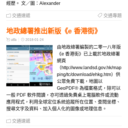
經歷。 文／圖：Alexander
交通速遞
交通專題
地政總署推出新版《e 香港街》
utfa
2018-01-24
由地政總署編製的二零一八年版
《e 香港街》已上載於地政總署
網頁
（http://www.landsd.gov.hk/map
ping/tc/download/ehkg.htm）供
公眾免費下載，地圖以
GeoPDF® 為檔案格式，除可以
一般 PDF 軟件閱讀，亦可透過免費桌上電腦軟件或流動
應用程式，利用全球定位系統追蹤所在位置、查閱坐標、
搜尋文字及資料、加入個人化的圖像或地理信息。
交通速遞