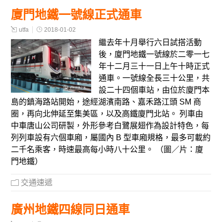
廈門地鐵一號線正式通車
utfa
2018-01-02
繼去年十月舉行六日試搭活動
後，廈門地鐵一號線於二零一七
年十二月三十一日上午十時正式
通車。一號線全長三十公里，共
設二十四個車站，由位於廈門本
島的鎮海路站開始，途經湖濱南路、嘉禾路江頭 SM 商
圈，再向北伸延至集美區，以及高鐵廈門北站。 列車由
中車唐山公司研製，外形參考白鷺展翅作為設計特色，每
列列車設有六個車廂，屬國內 B 型車廂規格，最多可載約
二千名乘客，時速最高每小時八十公里。 （圖／片：廈
門地鐵）
交通速遞
廣州地鐵四線同日通車