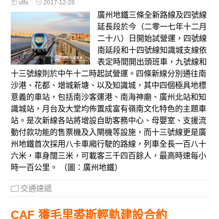
utfa
2017-12-28
廣州地鐵三條全新路線及四號線
延長段於今（二零一七年十二月
二十八）日開始試營運，四號線
南延段和十四號線知識城支線依
表定時間開出頭班車，九號線和
十三號線則於中午十二時起試營運。四條新線分別通往南
沙港、花都、增城新塘、以及知識城，其中四個極具地標
意義的車站，包括南沙客運港、南海神廟、廣州北站和知
識城站，月台及大堂均佈置成富有嶺南文化特色的主題車
站。是次新線各站將增設自助客務中心、母嬰室、支援流
動付款功能的售票機及入閘機等設施，而十三號線更是廣
州地鐵首次採用八卡車廂行駛的路線，列車全長一百八十
六米，車身闊三米，可載客三千四百餘人，最高時速每小
時一百公里。 （圖：廣州地鐵）
交通速遞
CAF 獲毛里裘斯輕軌建設合約