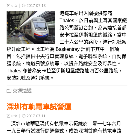
utfa
2017-07-13
港鐵車站出入閘機供應商
Thales，於日前與土耳其國家鐵
路公司簽訂合約，為其連接首都
安卡拉至伊斯坦堡的鐵路，當中
三十六公里的路段，進行訊號系
統升級工程。此工程為 Başkentray 計劃下其中一個項
目，包括提供中央行車管理系統、電子聯鎖系統、自動保
護系統、軌道訊號系統等，以提升路線安全及可靠性。
Thales 亦曾為安卡拉至伊斯坦堡鐵路逾四百公里路段，
安裝訊號及通訊系統。
交通速遞
深圳有軌電車試營運
utfa
2017-07-11
深圳市龍華區現代有軌電車示範線於二零一七年六月二
十九日舉行試運行開通儀式，成為深圳首條有軌電車路