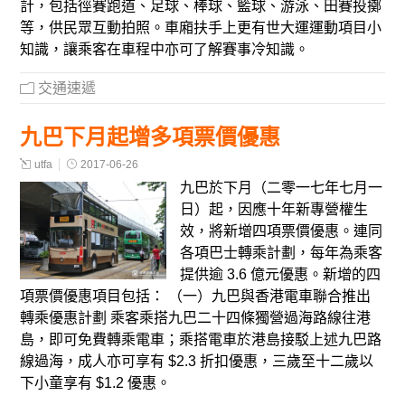
計，包括徑賽跑道、足球、棒球、籃球、游泳、田賽投擲
等，供民眾互動拍照。車廂扶手上更有世大運運動項目小
知識，讓乘客在車程中亦可了解賽事冷知識。
交通速遞
九巴下月起增多項票價優惠
utfa
2017-06-26
九巴於下月（二零一七年七月一
日）起，因應十年新專營權生
效，將新增四項票價優惠。連同
各項巴士轉乘計劃，每年為乘客
提供逾 3.6 億元優惠。新增的四
項票價優惠項目包括： （一）九巴與香港電車聯合推出
轉乘優惠計劃 乘客乘搭九巴二十四條獨營過海路線往港
島，即可免費轉乘電車；乘搭電車於港島接駁上述九巴路
線過海，成人亦可享有 $2.3 折扣優惠，三歲至十二歲以
下小童享有 $1.2 優惠。