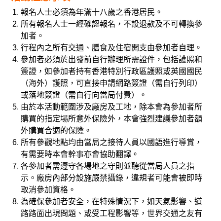
報名人士必須為年滿十八歲之香港居民。
所有報名人士一經確認報名，不設退款及不可轉換參
加者。
行程內之所有交通、膳食及住宿開支由參加者自理。
參加者必須於出發前自行辦理所需證件，包括護照和
簽證，如參加者持有香港特別行政區護照或英國國民
（海外）護照，可直接申請網路簽證（需自行列印）
或落地簽證（需自行向當局付費）。
由於本活動範圍涉及廠房及工地，除本會為參加者所
購買的指定場所意外保險外，本會強烈建議參加者額
外購買合適的保險。
所有參觀地點均由當局之接待人員以國語進行導賞，
有需要時本會幹事亦會協助翻譯。
各參加者需遵守各場地之守則並聽從當局人員之指
示。廠房內部分設施嚴禁攝錄，違規者可能會被即時
取消參加資格。
為確保參加者安全，在特殊情況下，如天氣影響、道
路路面出現問題、或受工程影響等，世界交通之友有