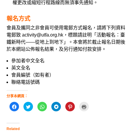
權更改或縮短行程路線而無須事先通知。
報名方式
會員及攜同之非會員可使用電郵方式報名，請將下列資料
電郵致 activity@utfa.org.hk，標題請註明「活動報名：臺
鐵新時代——從地上到地下」。本會將於截止報名日期後
於本網站公佈報名結果，及另行通知付款安排。
參加者中文全名
英文全名
會員編號（如有者）
聯絡電話號碼
分享本網頁：
按
分
分
按
分
點
一
享
享
一
享
這
下
到
到
下
到
裡
以
T
W
以
P
列
分
w
h
分
i
印
享
i
a
享
n
(
至
t
t
到
t
在
Related
F
t
s
T
e
新