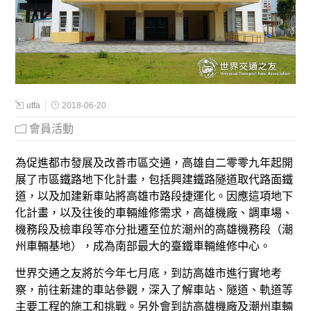
utfa
2018-06-20
會員活動
為促進都市發展及改善市區交通，高雄自二零零九年起開
展了市區鐵路地下化計畫，包括興建鐵路隧道取代路面鐵
道，以及加建新車站將高雄市路段捷運化。因應這項地下
化計畫，以及往後的車輛維修需求，高雄機廠、調車場、
機務段及檢車段等亦分批遷至位於潮州的高雄機務段（潮
州車輛基地），成為南部最大的臺鐵車輛維修中心。
世界交通之友將於今年七月底，到訪高雄市進行實地考
察，前往新建的車站參觀，深入了解車站、隧道、軌道等
主要工程的施工和挑戰。另外會到訪高雄機廠及潮州車輛