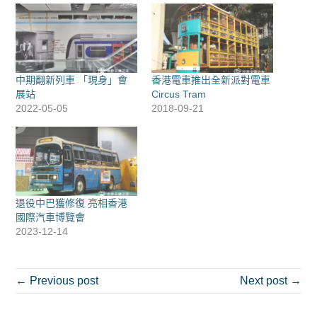
a
e
A
e
r
視
c
r
p
l
e
窗
e
(
p
e
s
中
b
在
(
g
t
開
o
新
在
r
(
啟
o
視
新
a
在
)
k
窗
視
m
新
(
中
窗
(
視
在
開
中
在
窗
新
啟
開
新
中
中期翻新列車 「現身」會
香港電車推出全新派對電車
視
)
啟
視
開
展站
Circus Tram
窗
)
窗
啟
中
中
)
2022-05-05
2018-09-21
開
開
啟
啟
)
)
退役中巴獲修復 亮相香港
國際汽車博覽會
2023-12-14
← Previous post
Next post →