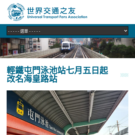
輕鐵屯門泳池站七月五日起
改名海皇路站