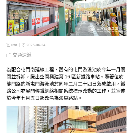
utfa
2026-06-24
<
交通速遞
為配合屯門南延線工程，舊有的屯門游泳池於今年一月關
閉並拆卸，騰出空間興建第 16 區新鐵路車站。隨著位於
龍門路的新屯門游泳池於同年二月二十四日落成啟用，鐵
路公司亦展開輕鐵網絡相關系統標示改動的工作，並宣佈
於今年七月五日起改名為海皇路站。