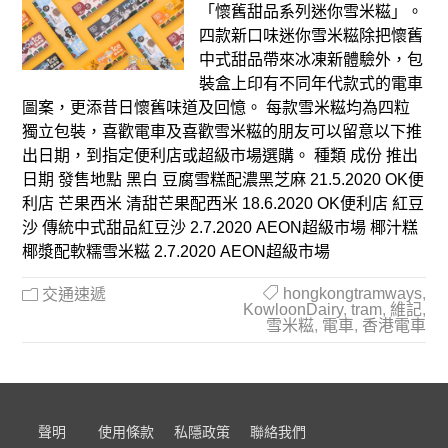
「懷舊甜品系列迷你雪米糍」。
四款新口味迷你雪米糍除把懷舊
中式甜品帶來冰凍新體驗外，包
裝盒上印有不同年代款式的電車
圖案，更添昔日懷舊味道及回憶。 每款雪米糍均為四粒
獨立包裝，喜歡電車及喜歡雪米糍的朋友可以留意以下推
出日期，到指定便利店或超級市場選購。 種類 成份 推出
日期 發售地點 黑白 豆腐雪糕配濃黑芝麻 21.5.2020 OK便
利店 芒果西米 清甜芒果配西米 18.6.2020 OK便利店 紅豆
沙 傳統中式甜品紅豆沙 2.7.2020 AEON超級市場 椰汁糕
椰漿配軟糯雪米糍 2.7.2020 AEON超級市場
hongkongtramways
,
交通速遞
KowloonDairy
,
tram
,
維記
,
雪米糍
,
電車
,
香港電車
聲明
使用條款
私隱政策
聯絡我們