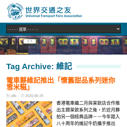
Tag Archive:
維記
電車夥維記推出「懷舊甜品系列迷你
雪米糍」
utfa
2020-06-25
香港電車繼二月與茶飲店合作推
出主題茶飲系列之後，於近月夥
拍另一個經典品牌－－今年踏入
八十周年的維記牛奶攜手推出