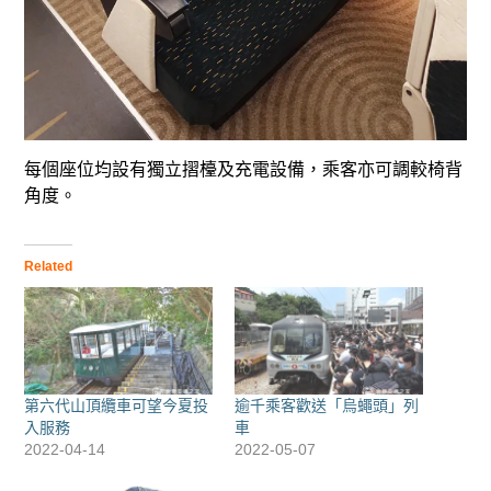
每個座位均設有獨立摺檯及充電設備，乘客亦可調較椅背
角度。
Related
第六代山頂纜車可望今夏投
逾千乘客歡送「烏蠅頭」列
入服務
車
2022-04-14
2022-05-07