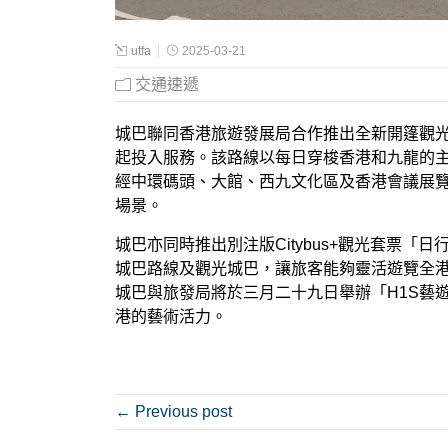
utfa
2025-03-21
交通速遞
城巴聯同香港旅遊發展局合作推出全新開篷觀光
起投入服務。該路線以每日穿梭香港和九龍的
經中環碼頭、大館、西九文化區及香港會議展
場景。
城巴亦同時推出別注版Citybus+觀光套票「
城巴路線及觀光城巴，讓旅客能夠靈活遊覽全
城巴與旅發局將於三月二十九日舉辦「H1S藝
港的藝術活力。
← Previous post