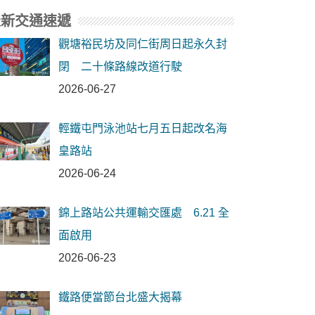
最新交通速遞
觀塘裕民坊及同仁街周日起永久封
閉 二十條路線改道行駛
2026-06-27
輕鐵屯門泳池站七月五日起改名海
皇路站
2026-06-24
錦上路站公共運輸交匯處 6.21 全
面啟用
2026-06-23
鐵路便當節台北盛大揭幕