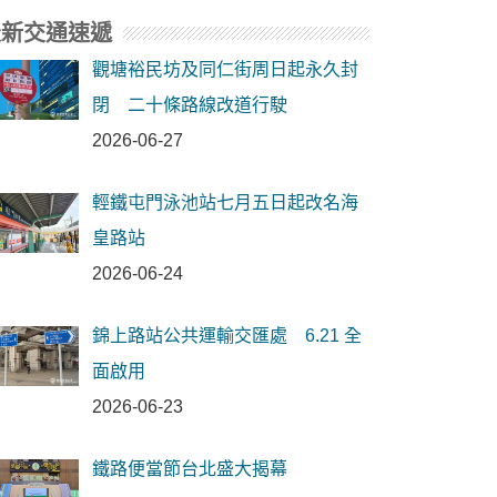
最新交通速遞
觀塘裕民坊及同仁街周日起永久封
閉 二十條路線改道行駛
2026-06-27
輕鐵屯門泳池站七月五日起改名海
皇路站
2026-06-24
錦上路站公共運輸交匯處 6.21 全
面啟用
2026-06-23
鐵路便當節台北盛大揭幕