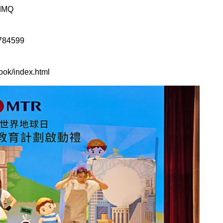
HdMQ
3784599
ook/index.html