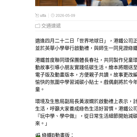
utfa
2026-05-09
交通速遞
適逢四月二十二日「世界地球日」，港鐵公司
並於英華小學舉行啟動禮，與師生一同見證綠
港鐵首度聯同環保團體長春社，共同製作兒童
動故事引導小朋友實踐低碳生活。繪本將贈送
電子版及動畫版本，方便親子共讀。故事更改
愉快的氛圍中學習減碳小貼士。戲偶劇將於今
童。
環境及生態局副局長黃淑嫻於啟動禮上表示，
生活，呼籲大家養成綠色生活好習慣。港鐵公
『玩中學、學中做』，從日常生活細節開始減
來。」
綠鐵B動畫版：