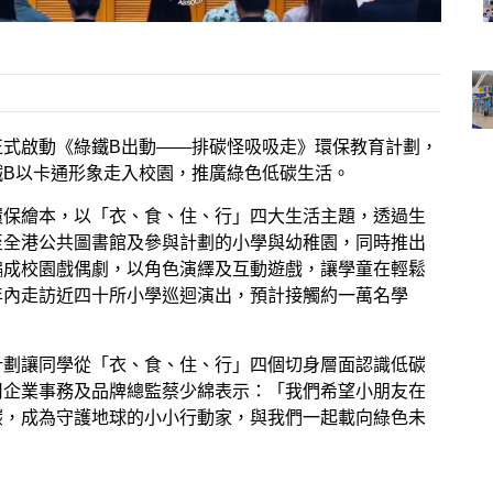
正式啟動《綠鐵B出動——排碳怪吸吸走》環保教育計劃，
鐵B以卡通形象走入校園，推廣綠色低碳生活。
環保繪本，以「衣、食、住、行」四大生活主題，透過生
至全港公共圖書館及參與計劃的小學與幼稚園，同時推出
編成校園戲偶劇，以角色演繹及互動遊戲，讓學童在輕鬆
年內走訪近四十所小學巡迴演出，預計接觸約一萬名學
計劃讓同學從「衣、食、住、行」四個切身層面認識低碳
司企業事務及品牌總監蔡少綿表示：「我們希望小朋友在
碳，成為守護地球的小小行動家，與我們一起載向綠色未