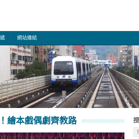
遞
網站連結
！繪本戲偶劇齊教路